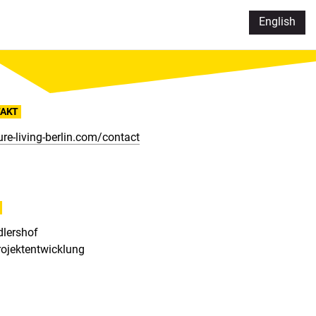
English
AKT
ure-living-berlin.com/contact
dlershof
rojektentwicklung